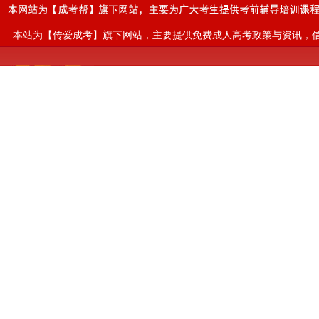
本站为【传爱成考】旗下网站，主要提供免费成人高考政策与资讯，信息仅
当前位置：
江西成人高考网
>
成考专业
>
高起本
>
安全工程
高起本-安全工程专业招生院校
江西
首页
2025年江西
（点击院校可以
成考资讯
成考指南
2026高起本-安全工程专业详细介绍
成考答疑
复习心得