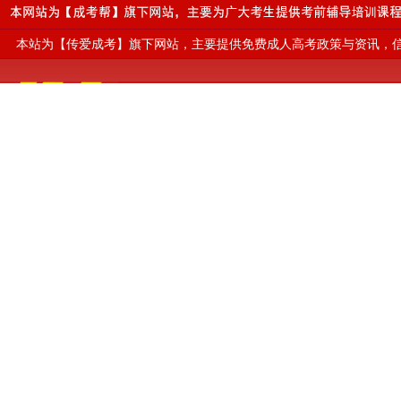
本站为【传爱成考】旗下网站，主要提供免费成人高考政策与资讯，信息仅
当前位置：
江西成人高考网
>
成考专业
>
专升本
>
工商管理
专升本-工商管理专业招生院校
江西
首页
2025年江西
（点击院校可以
成考资讯
成考指南
2026专升本-工商管理专业详细介绍
成考答疑
复习心得